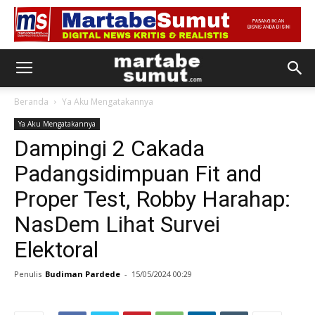
Beranda
Ya Aku Mengatakannya
Ya Aku Mengatakannya
Dampingi 2 Cakada
Padangsidimpuan Fit and
Proper Test, Robby Harahap:
NasDem Lihat Survei
Elektoral
Penulis
Budiman Pardede
-
15/05/2024 00:29