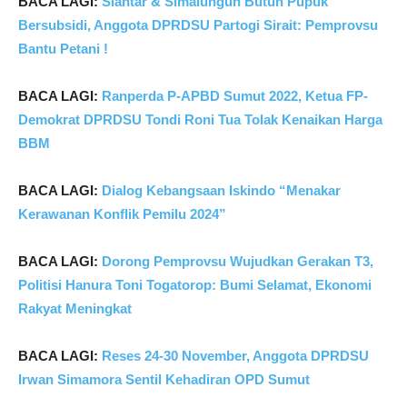
B
ACA LAGI:
Siantar & Simalungun Butuh Pupuk
Bersubsidi, Anggota DPRDSU Partogi Sirait: Pemprovsu
Bantu Petani !
BACA LAGI:
Ranperda P-APBD Sumut 2022, Ketua FP-
Demokrat DPRDSU Tondi Roni Tua Tolak Kenaikan Harga
BBM
BACA LAGI:
Dialog Kebangsaan Iskindo “Menakar
Kerawanan Konflik Pemilu 2024”
BACA LAGI:
Dorong Pemprovsu Wujudkan Gerakan T3,
Politisi Hanura Toni Togatorop: Bumi Selamat,
Ekonomi
Rakyat Meningkat
BACA LAGI:
Reses 24-30 November, Anggota DPRDSU
Irwan Simamora Sentil Kehadiran OPD Sumut