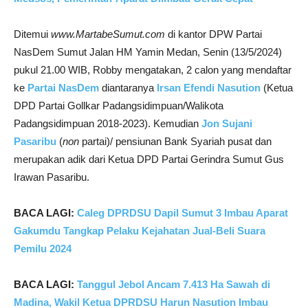
Ditemui
www.MartabeSumut.com
di kantor DPW Partai
NasDem Sumut Jalan HM Yamin Medan, Senin (13/5/2024)
pukul 21.00 WIB, Robby mengatakan, 2 calon yang mendaftar
ke
Partai NasDem
diantaranya
Irsan Efendi Nasution
(Ketua
DPD Partai Gollkar Padangsidimpuan/Walikota
Padangsidimpuan 2018-2023). Kemudian
Jon Sujani
Pasaribu
(
non
partai)/ pensiunan Bank Syariah pusat dan
merupakan adik dari Ketua DPD Partai Gerindra Sumut Gus
Irawan Pasaribu.
BACA LAGI:
Caleg DPRDSU Dapil Sumut 3 Imbau Aparat
Gakumdu Tangkap Pelaku Kejahatan Jual-Beli Suara
Pemilu 2024
BACA LAGI:
Tanggul Jebol Ancam 7.413 Ha Sawah di
Madina, Wakil Ketua DPRDSU Harun Nasution Imbau