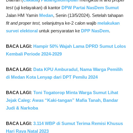
test
(uji kelayakan) di kantor
DPW Partai NasDem Sumut
Jalan HM Yamin
Medan
, Senin (13/5/2024). Setelah tahapan
fit and proper test,
selanjutnya ke-2 calon wajib
melakukan
survei elektoral
untuk persyaratan ke
DPP NasDem
.
BACA LAGI:
Hampir 50% Wajah Lama DPRD Sumut Lolos
Kembali Periode 2024-2029
BACA LAGI:
Data KPU Amburadul, Nama Warga Pemilih
di Medan Kota Lenyap dari DPT Pemilu 2024
BACA LAGI:
Toni Togatorop Minta Warga Sumut Lihat
Jejak Caleg: Awas “Kaki-tangan” Mafia Tanah, Bandar
Judi & Narkoba
BACA LAGI:
3.114 WBP di Sumut Terima Remisi Khusus
Hari Raya Natal 2023