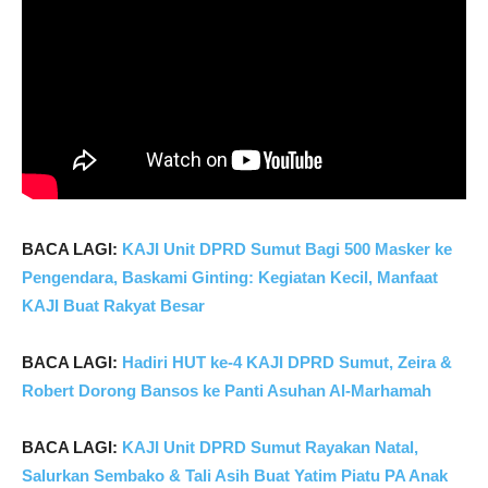
B
ACA LAGI:
KAJI Unit DPRD Sumut Bagi 500 Masker ke
Pengendara, Baskami Ginting: Kegiatan Kecil, Manfaat
KAJI Buat Rakyat Besar
BACA LAGI:
Hadiri HUT ke-4 KAJI DPRD Sumut, Zeira &
Robert Dorong Bansos ke Panti Asuhan Al-Marhamah
BACA LAGI:
KAJI Unit DPRD Sumut Rayakan Natal,
Salurkan Sembako & Tali Asih Buat Yatim Piatu PA Anak