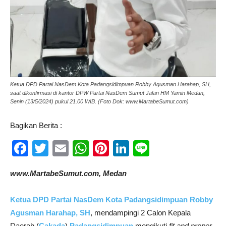
Ketua DPD Partai NasDem Kota Padangsidimpuan Robby Agusman Harahap, SH,
saat dikonfirmasi di kantor DPW Partai NasDem Sumut Jalan HM Yamin Medan,
Senin (13/5/2024) pukul 21.00 WIB. (Foto Dok: www.MartabeSumut.com)
Bagikan Berita :
Facebook
Twitter
Email
WhatsApp
Pinterest
LinkedIn
Line
www.MartabeSumut.com, Medan
Ketua DPD Partai NasDem Kota Padangsidimpuan
Robby
Agusman Harahap, SH
, mendampingi 2 Calon Kepala
Daerah (
Cakada
)
Padangsidimpuan
mengikuti
fit and proper