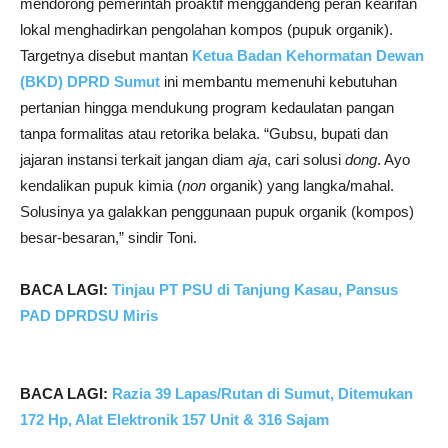
mendorong pemerintah proaktif menggandeng peran kearifan
lokal menghadirkan pengolahan kompos (pupuk organik).
Targetnya disebut mantan
Ketua Badan Kehormatan Dewan
(BKD) DPRD Sumut
ini membantu memenuhi kebutuhan
pertanian hingga mendukung program kedaulatan pangan
tanpa formalitas atau retorika belaka. “Gubsu, bupati dan
jajaran instansi terkait jangan diam
aja
, cari solusi
dong
. Ayo
kendalikan pupuk kimia (
non
organik) yang langka/mahal.
Solusinya ya galakkan penggunaan pupuk organik (kompos)
besar-besaran,” sindir Toni.
BACA LAGI:
Tinjau PT PSU di Tanjung Kasau, Pansus
PAD DPRDSU Miris
BACA LAGI:
Razia 39 Lapas/Rutan di Sumut, Ditemukan
172 Hp, Alat Elektronik 157 Unit & 316 Sajam