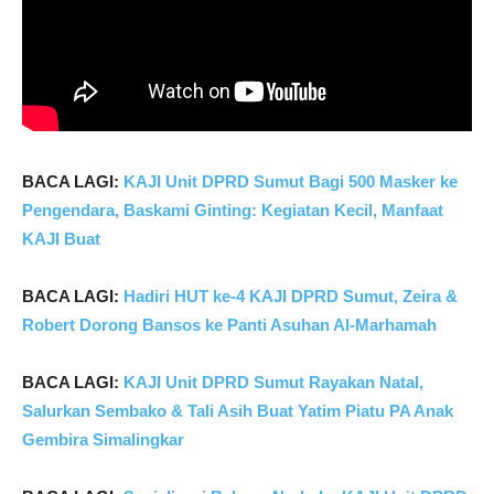
B
ACA LAGI:
KAJI Unit DPRD Sumut Bagi 500 Masker ke
Pengendara, Baskami Ginting: Kegiatan Kecil, Manfaat
KAJI Buat
BACA LAGI:
Hadiri HUT ke-4 KAJI DPRD Sumut, Zeira &
Robert Dorong Bansos ke Panti Asuhan Al-Marhamah
BACA LAGI:
KAJI Unit DPRD Sumut Rayakan Natal,
Salurkan Sembako & Tali Asih Buat Yatim Piatu PA Anak
Gembira Simalingkar