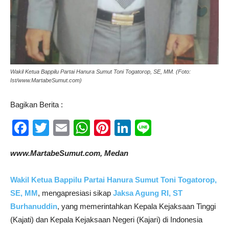
Wakil Ketua Bappilu Partai Hanura Sumut Toni Togatorop, SE, MM. (Foto:
Ist/www.MartabeSumut.com)
Bagikan Berita :
Facebook
Twitter
Email
WhatsApp
Pinterest
LinkedIn
Line
www.MartabeSumut.com, Medan
Wakil Ketua Bappilu Partai Hanura Sumut Toni Togatorop,
SE, MM
, mengapresiasi sikap
Jaksa Agung RI, ST
Burhanuddin
, yang memerintahkan Kepala Kejaksaan Tinggi
(Kajati) dan Kepala Kejaksaan Negeri (Kajari) di Indonesia