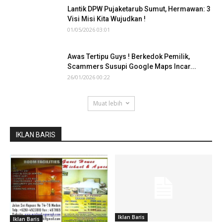
Lantik DPW Pujaketarub Sumut, Hermawan: 3
Visi Misi Kita Wujudkan !
01/05/2026 03:01
Awas Tertipu Guys ! Berkedok Pemilik,
Scammers Susupi Google Maps Incar...
26/01/2026 00:22
Muat lebih
IKLAN BARIS
Iklan Baris
Iklan Baris