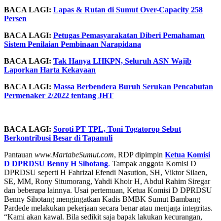
BACA LAGI:
Lapas & Rutan di Sumut Over-Capacity 258
Persen
BACA LAGI:
Petugas Pemasyarakatan Diberi Pemahaman
Sistem Penilaian Pembinaan Narapidana
BACA LAGI:
Tak Hanya LHKPN, Seluruh ASN Wajib
Laporkan Harta Kekayaan
BACA LAGI:
Massa Berbendera Buruh Serukan Pencabutan
Permenaker 2/2022 tentang JHT
BACA LAGI:
Soroti PT TPL, Toni Togatorop Sebut
Berkontribusi Besar di Tapanuli
Pantauan
www.MartabeSumut.com
, RDP dipimpin
Ketua Komisi
D DPRDSU Benny H Sihotang
.
Tampak anggota Komisi D
DPRDSU seperti H Fahrizal Efendi Nasution, SH, Viktor Silaen,
SE, MM, Rony Situmorang, Yahdi Khoir H, Abdul Rahim Siregar
dan beberapa lainnya. Usai pertemuan, Ketua Komisi D DPRDSU
Benny Sihotang mengingatkan Kadis BMBK Sumut Bambang
Pardede melakukan pekerjaan secara benar atau menjaga integritas.
“Kami akan kawal. Bila sedikit saja bapak lakukan kecurangan,