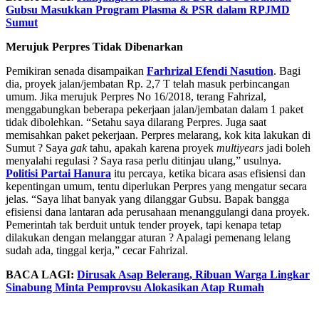
Gubsu Masukkan Program Plasma & PSR dalam RPJMD
Sumut
Merujuk Perpres Tidak Dibenarkan
Pemikiran senada disampaikan
Farhrizal Efendi Nasution
. Bagi
dia, proyek jalan/jembatan Rp. 2,7 T telah masuk perbincangan
umum. Jika merujuk Perpres No 16/2018, terang Fahrizal,
menggabungkan beberapa pekerjaan jalan/jembatan dalam 1 paket
tidak dibolehkan. “Setahu saya dilarang Perpres. Juga saat
memisahkan paket pekerjaan. Perpres melarang, kok kita lakukan di
Sumut ? Saya
gak
tahu, apakah karena proyek
multiyears
jadi boleh
menyalahi regulasi ? Saya rasa perlu ditinjau ulang,” usulnya.
Politisi Partai Hanura
itu percaya, ketika bicara asas efisiensi dan
kepentingan umum, tentu diperlukan Perpres yang mengatur secara
jelas. “Saya lihat banyak yang dilanggar Gubsu. Bapak bangga
efisiensi dana lantaran ada perusahaan menanggulangi dana proyek.
Pemerintah tak berduit untuk tender proyek, tapi kenapa tetap
dilakukan dengan melanggar aturan ? Apalagi pemenang lelang
sudah ada, tinggal kerja,” cecar Fahrizal.
BACA LAGI:
Dirusak Asap Belerang, Ribuan Warga Lingkar
Sinabung Minta Pemprovsu Alokasikan Atap Rumah