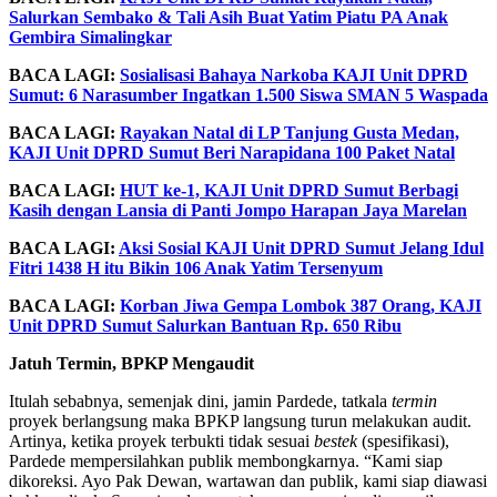
Salurkan Sembako & Tali Asih Buat Yatim Piatu PA Anak
Gembira Simalingkar
BACA LAGI:
Sosialisasi Bahaya Narkoba KAJI Unit DPRD
Sumut: 6 Narasumber Ingatkan 1.500 Siswa SMAN 5 Waspada
BACA LAGI:
Rayakan Natal di LP Tanjung Gusta Medan,
KAJI Unit DPRD Sumut Beri Narapidana 100 Paket Natal
BACA LAGI:
HUT ke-1, KAJI Unit DPRD Sumut Berbagi
Kasih dengan Lansia di Panti Jompo Harapan Jaya Marelan
BACA LAGI:
Aksi Sosial KAJI Unit DPRD Sumut Jelang Idul
Fitri 1438 H itu Bikin 106 Anak Yatim Tersenyum
BACA LAGI:
Korban Jiwa Gempa Lombok 387 Orang, KAJI
Unit DPRD Sumut Salurkan Bantuan Rp. 650 Ribu
Jatuh Termin, BPKP Mengaudit
Itulah sebabnya, semenjak dini, jamin Pardede, tatkala
termin
proyek berlangsung maka BPKP langsung turun melakukan audit.
Artinya, ketika proyek terbukti tidak sesuai
bestek
(spesifikasi),
Pardede mempersilahkan publik membongkarnya. “Kami siap
dikoreksi. Ayo Pak Dewan, wartawan dan publik, kami siap diawasi