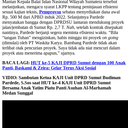
Mantan Kepala Balai Jalan Nasional Wilayah Sumatera tersebut
melanjutkan, mengacu syarat LKPP tentang peninjauan efisiensi
sesuai kajian teknis,
Pemprovsu
sebatas menyediakan dana awal
Rp. 500 M dari APBD induk 2022. Selanjutnya Pardede
menyatakan bangga dengan DPRDSU lantaran mendukung proyek
jalan/jembatan di Sumut Rp. 2,7 T.
Nah
, setelah kontrak disepakati
nantinya, Pardede berjanji segera meminta efisiensi waktu. “Bila
“tangan Tuhan” mengizinkan, habis minggu ini proyek
on going
(dimulai) oleh PT Waskita Karya. Bambang Pardede tidak akan
terlibat otak pencurian proyek. Saya tidak ada niat mencuri dalam
proyek atau menerima apapun,” ujarnya.
BACA LAGI:
HUT ke-5 KAJI DPRD Sumut dengan 100 Anak
Panti, Baskami & Zeira: Gelar Terus Aksi Sosial
VIDIO: Sambutan Ketua KAJI Unit DPRD Sumut Budiman
Pardede, S.Sos saat HUT ke-4 KAJI Unit DPRD Sumut
Bersama Anak Yatim Piatu Panti Asuhan Al-Marhamah
Medan Sunggal