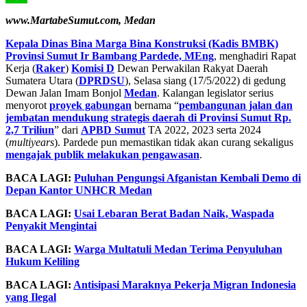
Line
www.MartabeSumut.com, Medan
Kepala Dinas Bina Marga Bina Konstruksi (Kadis BMBK)
Provinsi Sumut Ir Bambang Pardede, MEng
, menghadiri Rapat
Kerja (
Raker
)
Komisi D
Dewan Perwakilan Rakyat Daerah
Sumatera Utara (
DPRDSU
), Selasa siang (17/5/2022) di gedung
Dewan Jalan Imam Bonjol
Medan
. Kalangan legislator serius
menyorot
proyek gabungan
bernama “
pembangunan jalan dan
jembatan mendukung strategis daerah di Provinsi Sumut Rp.
2,7 Triliun
” dari
APBD Sumut
TA 2022, 2023 serta 2024
(
multiyears
). Pardede pun memastikan tidak akan curang sekaligus
mengajak publik melakukan pengawasan
.
BACA LAGI:
Puluhan Pengungsi Afganistan Kembali Demo di
Depan Kantor UNHCR Medan
BACA LAGI:
Usai Lebaran Berat Badan Naik, Waspada
Penyakit Mengintai
BACA LAGI:
Warga Multatuli Medan Terima Penyuluhan
Hukum Keliling
BACA LAGI:
Antisipasi Maraknya Pekerja Migran Indonesia
yang Ilegal