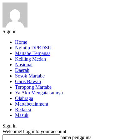
Sign in
Home
Ngintip DPRDSU
Martabe Terpanas
Keliling Medan
Nasional
Daerah
Sosok Martabe
Garis Bawah
Teropong Martabe
Ya Aku Mengatakannya
Olahraga
Martabetainment
Redaksi
Masuk
Sign in
Welcome!
Log into your account
nama pengguna