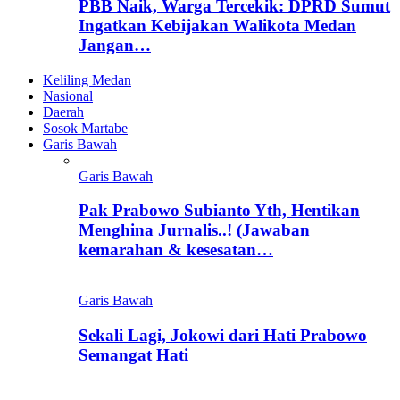
PBB Naik, Warga Tercekik: DPRD Sumut
Ingatkan Kebijakan Walikota Medan
Jangan…
Keliling Medan
Nasional
Daerah
Sosok Martabe
Garis Bawah
Garis Bawah
Pak Prabowo Subianto Yth, Hentikan
Menghina Jurnalis..! (Jawaban
kemarahan & kesesatan…
Garis Bawah
Sekali Lagi, Jokowi dari Hati Prabowo
Semangat Hati