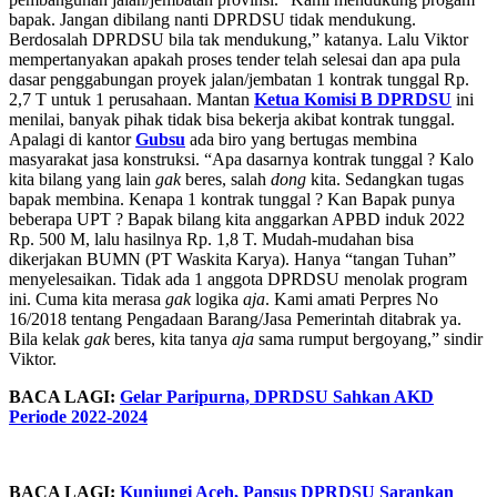
bapak. Jangan dibilang nanti DPRDSU tidak mendukung.
Berdosalah DPRDSU bila tak mendukung,” katanya. Lalu Viktor
mempertanyakan apakah proses tender telah selesai dan apa pula
dasar penggabungan proyek jalan/jembatan 1 kontrak tunggal Rp.
2,7 T untuk 1 perusahaan. Mantan
Ketua Komisi B DPRDSU
ini
menilai, banyak pihak tidak bisa bekerja akibat kontrak tunggal.
Apalagi di kantor
Gubsu
ada biro yang bertugas membina
masyarakat jasa konstruksi. “Apa dasarnya kontrak tunggal ? Kalo
kita bilang yang lain
gak
beres, salah
dong
kita. Sedangkan tugas
bapak membina. Kenapa 1 kontrak tunggal ? Kan Bapak punya
beberapa UPT ? Bapak bilang kita anggarkan APBD induk 2022
Rp. 500 M, lalu hasilnya Rp. 1,8 T. Mudah-mudahan bisa
dikerjakan BUMN (PT Waskita Karya). Hanya “tangan Tuhan”
menyelesaikan. Tidak ada 1 anggota DPRDSU menolak program
ini. Cuma kita merasa
gak
logika
aja
. Kami amati Perpres No
16/2018 tentang Pengadaan Barang/Jasa Pemerintah ditabrak ya.
Bila kelak
gak
beres, kita tanya
aja
sama rumput bergoyang,” sindir
Viktor.
BACA LAGI:
Gelar Paripurna, DPRDSU Sahkan AKD
Periode 2022-2024
BACA LAGI:
Kunjungi Aceh, Pansus DPRDSU Sarankan