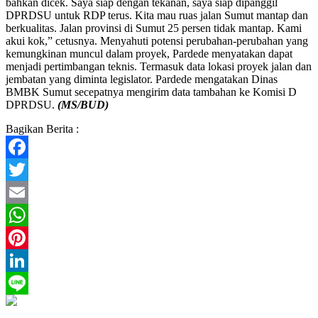
bahkan dicek. Saya siap dengan tekanan, saya siap dipanggil
DPRDSU untuk RDP terus. Kita mau ruas jalan Sumut mantap dan
berkualitas. Jalan provinsi di Sumut 25 persen tidak mantap. Kami
akui kok,” cetusnya. Menyahuti potensi perubahan-perubahan yang
kemungkinan muncul dalam proyek, Pardede menyatakan dapat
menjadi pertimbangan teknis. Termasuk data lokasi proyek jalan dan
jembatan yang diminta legislator. Pardede mengatakan Dinas
BMBK Sumut secepatnya mengirim data tambahan ke Komisi D
DPRDSU.
(MS/BUD)
Bagikan Berita :
Facebook
Twitter
Email
WhatsApp
Pinterest
LinkedIn
Line