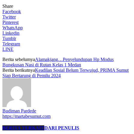
Share
Facebook
Twitter
Pinterest
WhatsApp
Linkedin
Tumblr
Telegram
LINE
Berita sebelumya
Alamakjang…Penyelundupan Hp Modus
Bungkusan Nasi di Rutan Kelas 1 Medan
Berita berikutnya
Keadilan Sosial Belum Terwujud, PRIMA Sumut
Siap Bertarung di Pemilu 2024
Budiman Pardede
https://martabesumut.com
BERITA TERKAIT
DARI PENULIS