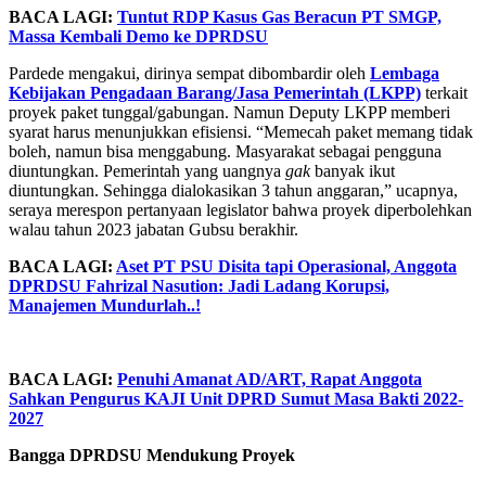
BACA LAGI:
Tuntut RDP Kasus Gas Beracun PT SMGP,
Massa Kembali Demo ke DPRDSU
Pardede mengakui, dirinya sempat dibombardir oleh
Lembaga
Kebijakan Pengadaan Barang/Jasa Pemerintah (LKPP)
terkait
proyek paket tunggal/gabungan. Namun Deputy LKPP memberi
syarat harus menunjukkan efisiensi. “Memecah paket memang tidak
boleh, namun bisa menggabung. Masyarakat sebagai pengguna
diuntungkan. Pemerintah yang uangnya
gak
banyak ikut
diuntungkan. Sehingga dialokasikan 3 tahun anggaran,” ucapnya,
seraya merespon pertanyaan legislator bahwa proyek diperbolehkan
walau tahun 2023 jabatan Gubsu berakhir.
BACA LAGI:
Aset PT PSU Disita tapi Operasional, Anggota
DPRDSU Fahrizal Nasution: Jadi Ladang Korupsi,
Manajemen Mundurlah..!
BACA LAGI:
Penuhi Amanat AD/ART, Rapat Anggota
Sahkan Pengurus KAJI Unit DPRD Sumut Masa Bakti 2022-
2027
Bangga DPRDSU Mendukung Proyek