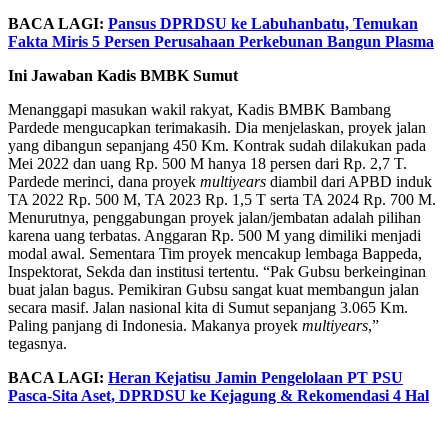
BACA LAGI:
Pansus DPRDSU ke Labuhanbatu, Temukan
Fakta Miris 5 Persen Perusahaan Perkebunan Bangun Plasma
Ini Jawaban Kadis BMBK Sumut
Menanggapi masukan wakil rakyat, Kadis BMBK Bambang
Pardede mengucapkan terimakasih. Dia menjelaskan, proyek jalan
yang dibangun sepanjang 450 Km. Kontrak sudah dilakukan pada
Mei 2022 dan uang Rp. 500 M hanya 18 persen dari Rp. 2,7 T.
Pardede merinci, dana proyek
multiyears
diambil dari APBD induk
TA 2022 Rp. 500 M, TA 2023 Rp. 1,5 T serta TA 2024 Rp. 700 M.
Menurutnya, penggabungan proyek jalan/jembatan adalah pilihan
karena uang terbatas. Anggaran Rp. 500 M yang dimiliki menjadi
modal awal. Sementara Tim proyek mencakup lembaga Bappeda,
Inspektorat, Sekda dan institusi tertentu. “Pak Gubsu berkeinginan
buat jalan bagus. Pemikiran Gubsu sangat kuat membangun jalan
secara masif. Jalan nasional kita di Sumut sepanjang 3.065 Km.
Paling panjang di Indonesia. Makanya proyek
multiyears
,”
tegasnya.
BACA LAGI:
Heran Kejatisu Jamin Pengelolaan PT PSU
Pasca-Sita Aset, DPRDSU ke Kejagung & Rekomendasi 4 Hal