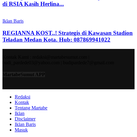
di RSIA Kasih Herlina...
Iklan Baris
REGIANNA KOST..! Strategis di Kawasan Stadion
Teladan Medan Kota. Hub: 087869941022
Kontak Kami : redaksi@martabesumut.com |
budi_pardede03@yahoo.com | budipardede7@gmail.com
MartabeSumut APP
Redaksi
Kontak
Tentang Martabe
Iklan
Disclaimer
Iklan Baris
Masuk