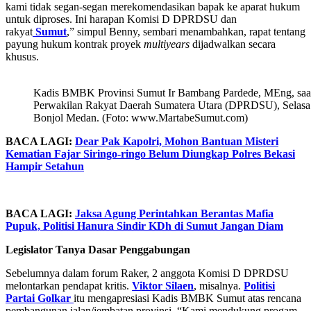
kami tidak segan-segan merekomendasikan bapak ke aparat hukum
untuk diproses. Ini harapan Komisi D DPRDSU dan
rakyat
Sumut
,” simpul Benny, sembari menambahkan, rapat tentang
payung hukum kontrak proyek
multiyears
dijadwalkan secara
khusus.
Kadis BMBK Provinsi Sumut Ir Bambang Pardede, MEng, saat
Perwakilan Rakyat Daerah Sumatera Utara (DPRDSU), Selasa 
Bonjol Medan. (Foto: www.MartabeSumut.com)
BACA LAGI:
Dear Pak Kapolri, Mohon Bantuan Misteri
Kematian Fajar Siringo-ringo Belum Diungkap Polres Bekasi
Hampir Setahun
BACA LAGI:
Jaksa Agung Perintahkan Berantas Mafia
Pupuk, Politisi Hanura Sindir KDh di Sumut Jangan Diam
Legislator Tanya Dasar Penggabungan
Sebelumnya dalam forum Raker, 2 anggota Komisi D DPRDSU
melontarkan pendapat kritis.
Viktor Silaen
, misalnya.
Politisi
Partai Golkar
itu mengapresiasi Kadis BMBK Sumut atas rencana
pembangunan jalan/jembatan provinsi. “Kami mendukung progam