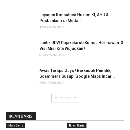
Layanan Konsultasi Hukum KI, AHU &
Posbankum di Medan
12/05/2026 00:01
Lantik DPW Pujaketarub Sumut, Hermawan: 3
Visi Misi Kita Wujudkan !
01/05/2026 03:01
Awas Tertipu Guys ! Berkedok Pemilik,
Scammers Susupi Google Maps Incar...
26/01/2026 00:22
Muat lebih
IKLAN BARIS
Iklan Baris
Iklan Baris