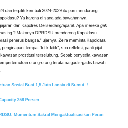
 dan terpilih kembali 2024-2029 itu pun mendorong
Kapoldasu? Ya karena di sana ada bawahannya
jajaran dan Kapolres Deliserdang/aparat. Apa mereka
gak
sing-masing ? Makanya DPRDSU mendorong Kapoldasu
asi penerus bangsa,” ujarnya. Zeira meminta Kapoldasu
nginapan, tempat “kitik-kitik”, spa refleksi, panti pijat
n kawasan prostitusi terselubung. Sebab penyedia kawasan
n/mempertemukan orang-orang terutama gadis-gadis bawah
.
uan Sosial Buat 1,5 Juta Lansia di Sumut..!
Capacity 258 Persen
DPRDSU: Momentum Sakral Mengaktualisasikan Peran