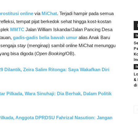
prostitusi online
via
MiChat
. Terjadi hampir pada semua
refleksi, tempat pijat berkedok sehat hingga kost-kostan
mplek
MMTC
Jalan William Iskandar/Jalan Pancing Desa
I
tauan,
gadis-gadis belia bawah umur
alias Anak Baru
Se
 sengaja
stay
(menginap) sambil online MiChat menunggu
Pe
yang bisa digoda (
Open Booking
/OB).
Ko
In
I
Dilantik, Zeira Salim Ritonga: Saya Wakafkan Diri
L
& 
di
r Pilkada, Wara Sinuhaji: Dia Berhak, Dalam Politik
lkada, Anggota DPRDSU Fahrizal Nasution: Jangan