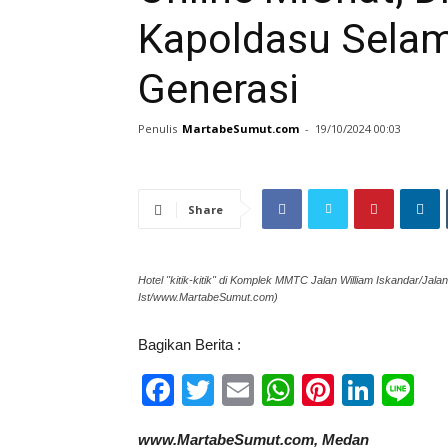
Kapoldasu Selam
Generasi
Penulis
MartabeSumut.com
-
19/10/2024 00:03
Share
Hotel "kitik-kitik" di Komplek MMTC Jalan William Iskandar/Jal
Ist/www.MartabeSumut.com)
Bagikan Berita :
Facebook
Twitter
Email
WhatsApp
Pinteres
Link
Li
www.MartabeSumut.com, Medan