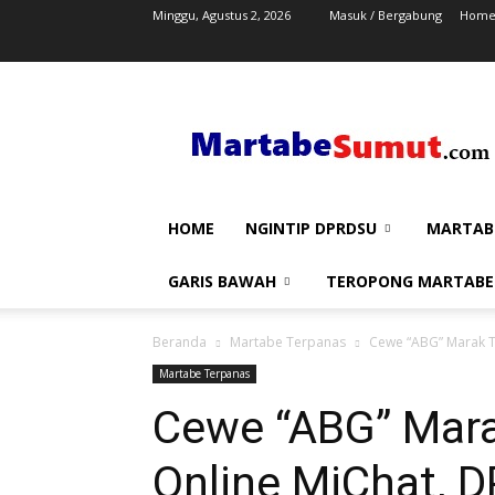
Minggu, Agustus 2, 2026
Masuk / Bergabung
Hom
Martabe
Sumut
HOME
NGINTIP DPRDSU
MARTAB
GARIS BAWAH
TEROPONG MARTABE
Beranda
Martabe Terpanas
Cewe “ABG” Marak Te
Martabe Terpanas
Cewe “ABG” Marak
Online MiChat, 