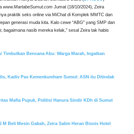
da
www.MartabeSumut.com
Jumat (18/10/2024), Zeira
nya praktik seks online via MiChat di Komplek MMTC dan
sa depan generasi muda kita. Kalo cewe “ABG” yang SMP dan
tar, bagaimana nasib mereka kelak,” sesal Zeira tak habis
jar Timbulkan Bencana Abu: Warga Marah, Ingatkan
dis, Kadiv Pas Kemenkumham Sumut: ASN itu Ditindak
tas Mafia Pupuk, Politisi Hanura Sindir KDh di Sumut
 M Beli Mesin Gabah, Zeira Salim Heran Bisnis Hotel