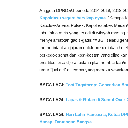
Anggota DPRDSU periode 2014-2019, 2019-2024
Kapoldasu segera bersikap nyata
. “Kenapa 
Kapolsek/aparat Polsek, Kapolrestabes Medan/
tahu fakta miris yang terjadi di wilayah ma
menyelamatkan gadis-gadis “ABG” selaku gener
memerintahkan jajaran untuk menertibkan hotel, pe
berkedok sehat dan kost-kostan yang dijadika
prostitusi bisa dijerat pidana jika membiarka
umur “jual diri” di tempat yang mereka sewakan
BACA LAGI:
Toni Togatorop: Gencarkan Bant
BACA LAGI:
Lapas & Rutan di Sumut Over-
BACA LAGI:
Hari Lahir Pancasila, Ketua 
Hadapi Tantangan Bangsa