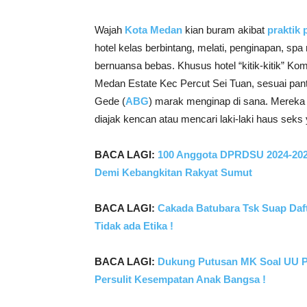
Wajah
Kota Medan
kian buram akibat
praktik 
hotel kelas berbintang, melati, penginapan, spa 
bernuansa bebas. Khusus hotel “kitik-kitik” Ko
Medan Estate Kec Percut Sei Tuan, sesuai pan
Gede (
ABG
) marak menginap di sana. Mereka
diajak kencan atau mencari laki-laki haus seks 
BACA LAGI:
100 Anggota DPRDSU 2024-2029 
Demi Kebangkitan Rakyat Sumut
BACA LAGI:
Cakada Batubara Tsk Suap Dafta
Tidak ada Etika !
BACA LAGI:
Dukung Putusan MK Soal UU Pi
Persulit Kesempatan Anak Bangsa !