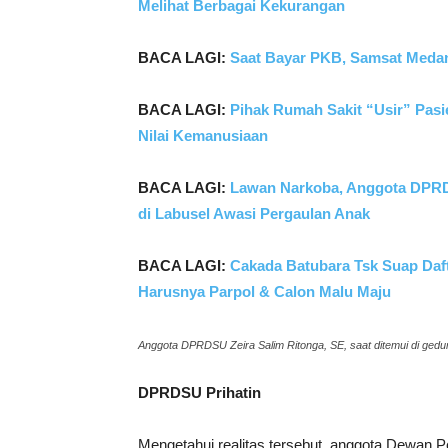
Melihat Berbagai Kekurangan
BACA LAGI:
Saat Bayar PKB, Samsat Medan
BACA LAGI:
Pihak Rumah Sakit “Usir” Pas
Nilai Kemanusiaan
BACA LAGI:
Lawan Narkoba, Anggota DPRD
di Labusel Awasi Pergaulan Anak
BACA LAGI:
Cakada Batubara Tsk Suap Dafta
Harusnya Parpol & Calon Malu Maju
Anggota DPRDSU Zeira Salim Ritonga, SE, saat ditemui di ge
DPRDSU Prihatin
Mengetahui realitas tersebut, anggota Dewan 