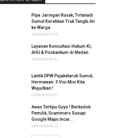
Pipa Jaringan Rusak, Tirtanadi
Sumut Kerahkan Truk Tangki Air
ke Warga
12/06/2026 01:05
Layanan Konsultasi Hukum KI,
AHU & Posbankum di Medan
12/05/2026 00:01
Lantik DPW Pujaketarub Sumut,
Hermawan: 3 Visi Misi Kita
Wujudkan !
01/05/2026 03:01
Awas Tertipu Guys ! Berkedok
Pemilik, Scammers Susupi
Google Maps Incar...
26/01/2026 00:22