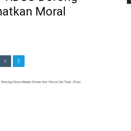
atkan Moral
an Pancing Desa Medan Estate Kec Percut Sei Tuan. (Foto:
t
edIn
ne