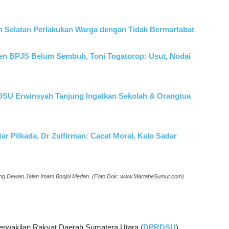
 Selatan Perlakukan Warga dengan Tidak Bermartabat
ien BPJS Belum Sembuh, Toni Togatorop: Usut, Nodai
SU Erwinsyah Tanjung Ingatkan Sekolah & Orangtua
r Pilkada, Dr Zulfirman: Cacat Moral, Kalo Sadar
dung Dewan Jalan Imam Bonjol Medan. (Foto Dok: www.MartabeSumut.com)
Perwakilan Rakyat Daerah Sumatera Utara (
DPRDSU
)