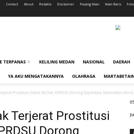
e
Contact
About
Redaksi
Disclaimer
Pasang Iklan
Iklan Baris
Foto
E TERPANAS
KELILING MEDAN
NASIONAL
DAERAH
YA AKU MENGATAKANNYA
OLAHRAGA
MARTABETAI
rjerat Prostitusi Online MiChat, DPRDSU Dorong Kapoldasu Selamatkan Moral.
0
 Terjerat Prostitusi
Ju
DPRDSU Dorong