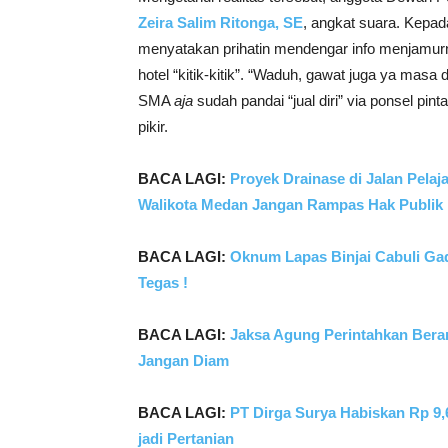
Zeira Salim Ritonga, SE
, angkat suara. Kepa
menyatakan prihatin mendengar info menjamur
hotel “kitik-kitik”. “Waduh, gawat juga ya ma
SMA
aja
sudah pandai “jual diri” via ponsel pin
pikir.
BACA LAGI:
Proyek Drainase di Jalan Pela
Walikota Medan Jangan Rampas Hak Publik
BACA LAGI:
Oknum Lapas Binjai Cabuli Ga
Tegas !
BACA LAGI:
Jaksa Agung Perintahkan Beran
Jangan Diam
BACA LAGI:
PT Dirga Surya Habiskan Rp 9,6
jadi Pertanian