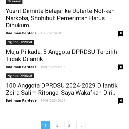
Nasional
Yusril Diminta Belajar ke Duterte Nol-kan
Narkoba, Shohibul: Pemerintah Harus
Dihukum...
Budiman Pardede
-
16/12/2024 00:03
0
Ngintip DPRDSU
Maju Pilkada, 5 Anggota DPRDSU Terpilih
Tidak Dilantik
Budiman Pardede
-
19/09/2024 12:18
0
Ngintip DPRDSU
100 Anggota DPRDSU 2024-2029 Dilantik,
Zeira Salim Ritonga: Saya Wakafkan Diri...
Budiman Pardede
-
17/09/2024 00:01
0
1
2
3