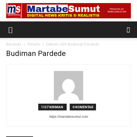
Beranda
Penulis
Dikirim oleh Budiman Pardede
Budiman Pardede
1137 KIRIMAN
0 KOMENTAR
https://martabesumut.com