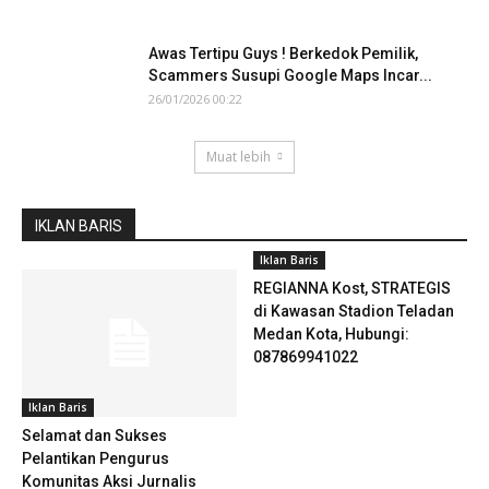
Awas Tertipu Guys ! Berkedok Pemilik,
Scammers Susupi Google Maps Incar...
26/01/2026 00:22
Muat lebih
IKLAN BARIS
Iklan Baris
REGIANNA Kost, STRATEGIS
di Kawasan Stadion Teladan
Medan Kota, Hubungi:
087869941022
Iklan Baris
Selamat dan Sukses
Pelantikan Pengurus
Komunitas Aksi Jurnalis