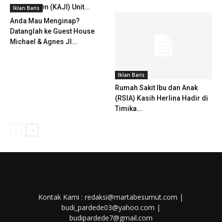
Independen (KAJI) Unit...
Iklan Baris
Anda Mau Menginap?
Datanglah ke Guest House
Michael & Agnes Jl...
Iklan Baris
Rumah Sakit Ibu dan Anak
(RSIA) Kasih Herlina Hadir di
Timika...
Kontak Kami : redaksi@martabesumut.com |
budi_pardede03@yahoo.com |
budipardede7@gmail.com