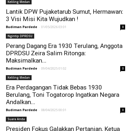
Keliling Medan
Lantik DPW Pujaketarub Sumut, Hermawan:
3 Visi Misi Kita Wujudkan !
Budiman Pardede
-
01/05/2026 03:01
0
Ngintip DPRDSU
Perang Dagang Era 1930 Terulang, Anggota
DPRDSU Zeira Salim Ritonga:
Maksimalkan...
Budiman Pardede
-
09/04/2025 01:02
0
Keliling Medan
Era Perdagangan Tidak Bebas 1930
Berulang, Toni Togatorop Ingatkan Negara
Andalkan...
Budiman Pardede
-
08/04/2025 00:01
0
Suara Anda
Presiden Fokus Galakkan Pertanian, Ketua