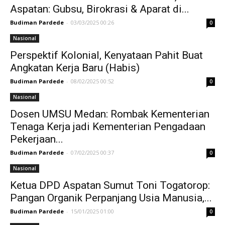
Aspatan: Gubsu, Birokrasi & Aparat di...
Budiman Pardede
-
03/03/2025 00:26
0
Nasional
Perspektif Kolonial, Kenyataan Pahit Buat
Angkatan Kerja Baru (Habis)
Budiman Pardede
-
08/02/2025 00:52
0
Nasional
Dosen UMSU Medan: Rombak Kementerian
Tenaga Kerja jadi Kementerian Pengadaan
Pekerjaan...
Budiman Pardede
-
07/02/2025 00:37
0
Nasional
Ketua DPD Aspatan Sumut Toni Togatorop:
Pangan Organik Perpanjang Usia Manusia,...
Budiman Pardede
-
15/01/2025 01:00
0