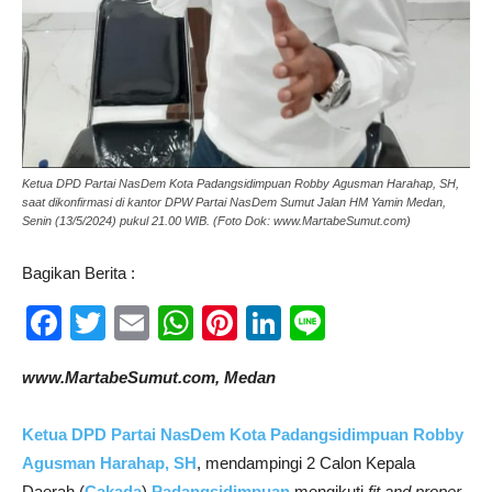
Ketua DPD Partai NasDem Kota Padangsidimpuan Robby Agusman Harahap, SH,
saat dikonfirmasi di kantor DPW Partai NasDem Sumut Jalan HM Yamin Medan,
Senin (13/5/2024) pukul 21.00 WIB. (Foto Dok: www.MartabeSumut.com)
Bagikan Berita :
Facebook
Twitter
Email
WhatsApp
Pinterest
LinkedIn
Line
www.MartabeSumut.com, Medan
Ketua DPD Partai NasDem Kota Padangsidimpuan
Robby
Agusman Harahap, SH
, mendampingi 2 Calon Kepala
Daerah (
Cakada
)
Padangsidimpuan
mengikuti
fit and proper