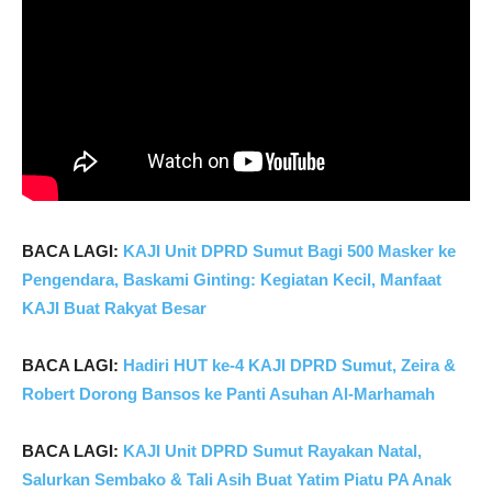
B
ACA LAGI:
KAJI Unit DPRD Sumut Bagi 500 Masker ke
Pengendara, Baskami Ginting: Kegiatan Kecil, Manfaat
KAJI Buat Rakyat Besar
BACA LAGI:
Hadiri HUT ke-4 KAJI DPRD Sumut, Zeira &
Robert Dorong Bansos ke Panti Asuhan Al-Marhamah
BACA LAGI:
KAJI Unit DPRD Sumut Rayakan Natal,
Salurkan Sembako & Tali Asih Buat Yatim Piatu PA Anak