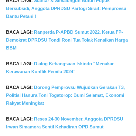
B
ACA LAGI:
Siantar & Simalungun Butuh Pupuk
Bersubsidi, Anggota DPRDSU Partogi Sirait: Pemprovsu
Bantu Petani !
BACA LAGI:
Ranperda P-APBD Sumut 2022, Ketua FP-
Demokrat DPRDSU Tondi Roni Tua Tolak Kenaikan Harga
BBM
BACA LAGI:
Dialog Kebangsaan Iskindo “Menakar
Kerawanan Konflik Pemilu 2024”
BACA LAGI:
Dorong Pemprovsu Wujudkan Gerakan T3,
Politisi Hanura Toni Togatorop: Bumi Selamat,
Ekonomi
Rakyat Meningkat
BACA LAGI:
Reses 24-30 November, Anggota DPRDSU
Irwan Simamora Sentil Kehadiran OPD Sumut