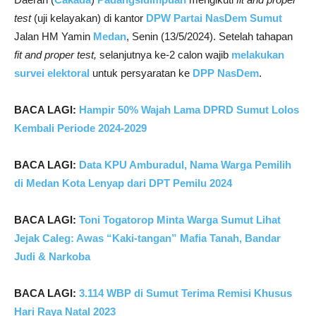
test
(uji kelayakan) di kantor
DPW Partai NasDem Sumut
Jalan HM Yamin
Medan
, Senin (13/5/2024). Setelah tahapan
fit and proper test,
selanjutnya ke-2 calon wajib
melakukan
survei elektoral
untuk persyaratan ke
DPP NasDem
.
BACA LAGI:
Hampir 50% Wajah Lama DPRD Sumut Lolos
Kembali Periode 2024-2029
BACA LAGI:
Data KPU Amburadul, Nama Warga Pemilih
di Medan Kota Lenyap dari DPT Pemilu 2024
BACA LAGI:
Toni Togatorop Minta Warga Sumut Lihat
Jejak Caleg: Awas “Kaki-tangan” Mafia Tanah, Bandar
Judi & Narkoba
BACA LAGI:
3.114 WBP di Sumut Terima Remisi Khusus
Hari Raya Natal 2023