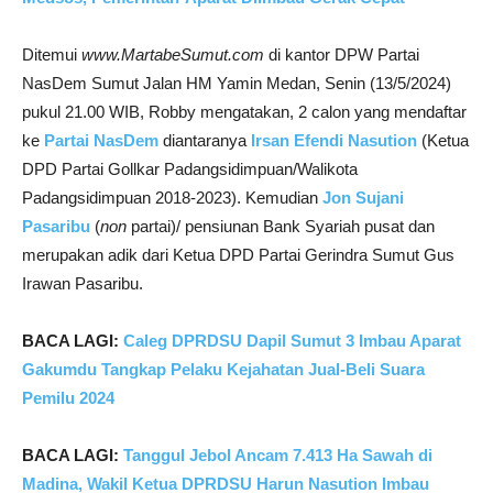
Ditemui
www.MartabeSumut.com
di kantor DPW Partai
NasDem Sumut Jalan HM Yamin Medan, Senin (13/5/2024)
pukul 21.00 WIB, Robby mengatakan, 2 calon yang mendaftar
ke
Partai NasDem
diantaranya
Irsan Efendi Nasution
(Ketua
DPD Partai Gollkar Padangsidimpuan/Walikota
Padangsidimpuan 2018-2023). Kemudian
Jon Sujani
Pasaribu
(
non
partai)/ pensiunan Bank Syariah pusat dan
merupakan adik dari Ketua DPD Partai Gerindra Sumut Gus
Irawan Pasaribu.
BACA LAGI:
Caleg DPRDSU Dapil Sumut 3 Imbau Aparat
Gakumdu Tangkap Pelaku Kejahatan Jual-Beli Suara
Pemilu 2024
BACA LAGI:
Tanggul Jebol Ancam 7.413 Ha Sawah di
Madina, Wakil Ketua DPRDSU Harun Nasution Imbau