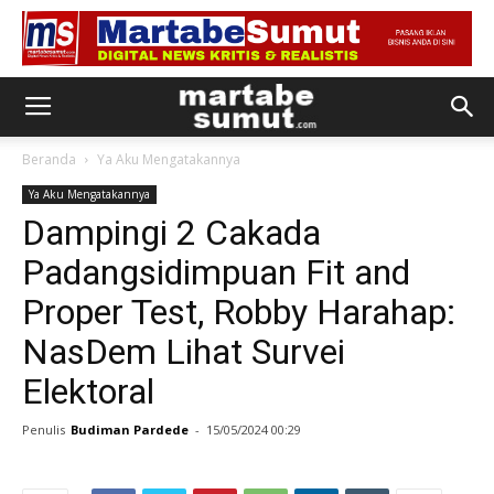
Beranda
Ya Aku Mengatakannya
Ya Aku Mengatakannya
Dampingi 2 Cakada
Padangsidimpuan Fit and
Proper Test, Robby Harahap:
NasDem Lihat Survei
Elektoral
Penulis
Budiman Pardede
-
15/05/2024 00:29