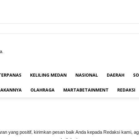
a.
TERPANAS
KELILING MEDAN
NASIONAL
DAERAH
SO
TAKANNYA
OLAHRAGA
MARTABETAINMENT
REDAKSI
saran yang positif, kirimkan pesan baik Anda kepada Redaksi kami, a