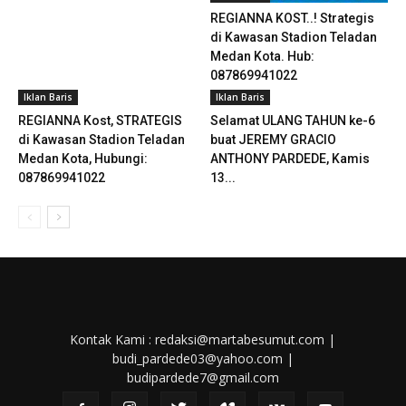
REGIANNA KOST..! Strategis
di Kawasan Stadion Teladan
Medan Kota. Hub:
087869941022
Iklan Baris
Iklan Baris
REGIANNA Kost, STRATEGIS
Selamat ULANG TAHUN ke-6
di Kawasan Stadion Teladan
buat JEREMY GRACIO
Medan Kota, Hubungi:
ANTHONY PARDEDE, Kamis
087869941022
13...
Kontak Kami : redaksi@martabesumut.com |
budi_pardede03@yahoo.com |
budipardede7@gmail.com