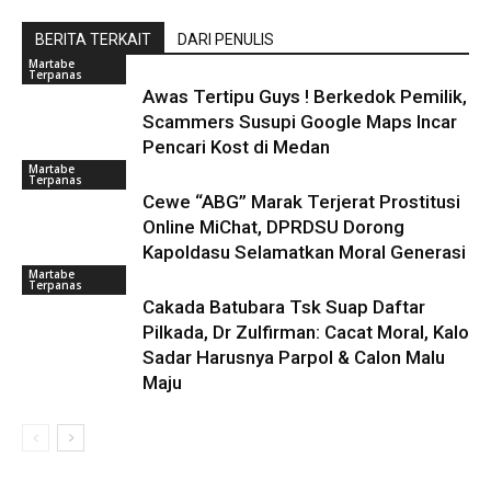
BERITA TERKAIT
DARI PENULIS
Martabe
Terpanas
Awas Tertipu Guys ! Berkedok Pemilik,
Scammers Susupi Google Maps Incar
Pencari Kost di Medan
Martabe
Terpanas
Cewe “ABG” Marak Terjerat Prostitusi
Online MiChat, DPRDSU Dorong
Kapoldasu Selamatkan Moral Generasi
Martabe
Terpanas
Cakada Batubara Tsk Suap Daftar
Pilkada, Dr Zulfirman: Cacat Moral, Kalo
Sadar Harusnya Parpol & Calon Malu
Maju