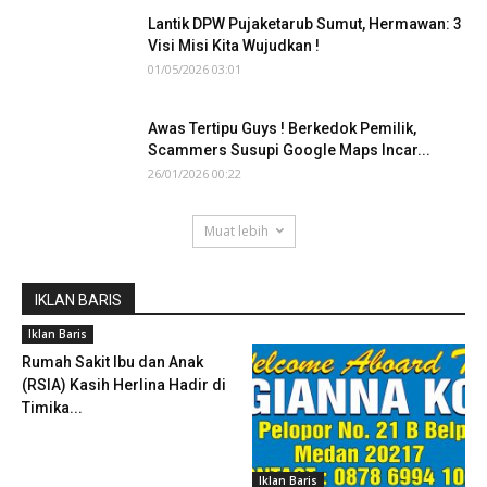
Lantik DPW Pujaketarub Sumut, Hermawan: 3
Visi Misi Kita Wujudkan !
01/05/2026 03:01
Awas Tertipu Guys ! Berkedok Pemilik,
Scammers Susupi Google Maps Incar...
26/01/2026 00:22
Muat lebih
IKLAN BARIS
Iklan Baris
Rumah Sakit Ibu dan Anak
(RSIA) Kasih Herlina Hadir di
Timika...
Iklan Baris