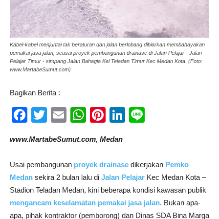
Kabel-kabel menjuntai tak beraturan dan jalan berlobang dibiarkan membahayakan
pemakai jasa jalan, seusai proyek pembangunan drainase di Jalan Pelajar - Jalan
Pelajar Timur - simpang Jalan Bahagia Kel Teladan Timur Kec Medan Kota. (Foto:
www.MartabeSumut.com)
Bagikan Berita :
Facebook
Twitter
Email
WhatsApp
Pinterest
LinkedIn
Line
www.MartabeSumut.com, Medan
Usai pembangunan
proyek drainase
dikerjakan
Pemko
Medan
sekira 2 bulan lalu di
Jalan Pelajar
Kec Medan Kota –
Stadion Teladan Medan, kini beberapa kondisi kawasan publik
mengancam keselamatan pemakai jasa jalan
. Bukan apa-
apa, pihak kontraktor (pemborong) dan Dinas SDA Bina Marga