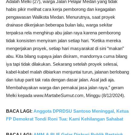
Adalah Melki (27), warga Jalan Pelajar Medan yang tidak
habis pikir melihat cara kerja pemborong dan kegagalan
pengawasan Walikota Medan. Menurutnya, saat proyek
drainase dikerjakan beberapa bulan lalu, warga sekitar
terpaksa rela menghirup abu jalan raya karena pemborong
tidak konsisten menyiram jalan setiap hari. “Ketika mereka
mengerjakan proyek, setiap hari masyarakat di sini “makan”
abu. Kita bilang supaya jalan disiram, mandornya cuma bilang
iya tapi tidak dilakukan. Sekarang setelah proyek selesai,
kabel-kabel malah dibiarkan menjuntai turun, jalanan berlobang
dan tutup parit tak rata dengan dasar jalan. Asal jadi aja.
Membahayakan warga dan pemakai jasa jalan raya,” geram
Melki kepada
www.MartabeSumut.com
, Minggu (8/12/2024).
BACA LAGI:
Anggota DPRDSU Santoso Meninggal, Ketua
FP Demokrat Tondi Roni Tua: Kami Kehilangan Sahabat
BACA LAGI:
AMM & PLIF Gelar Diskusi Publik Bertajuk