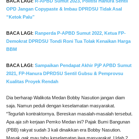
BACA LAGI:
R-APBD Sumut 2023, Politisi Hanura Sentil
OPD Jangan Copypaste & Imbau DPRDSU Tidak Asal
“Ketok Palu”
BACA LAGI:
Ranperda P-APBD Sumut 2022, Ketua FP-
Demokrat DPRDSU Tondi Roni Tua Tolak Kenaikan Harga
BBM
BACA LAGI:
Sampaikan Pendapat Akhir PjP APBD Sumut
2021, FP-Hanura DPRDSU Sentil Gubsu & Pemprovsu
Kualitas Proyek Rendah
Dia berharap Walikota Medan Bobby Nasution jangan diam
saja. Namun peduli dengan keselamatan masyarakat.
“Tegurlah kontraktornya. Bereskan masalah-masalah tersebut.
Apa
aja
sih
kerjaan Pemko Medan ini? Pajak Bumi Bangunan
(PBB) rakyat sudah 3 kali dinaikkan era Bobby Nasution.
Masak
gak
mau tahu keselamatan jiwa masyarakat. Udah 2