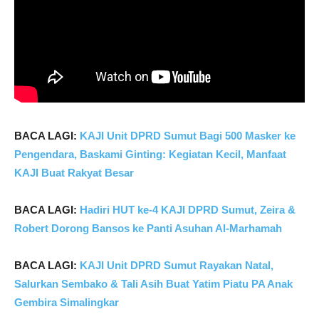
B
ACA LAGI:
KAJI Unit DPRD Sumut Bagi 500 Masker ke
Pengendara, Baskami Ginting: Kegiatan Kecil, Manfaat
KAJI Buat Rakyat Besar
BACA LAGI:
Hadiri HUT ke-4 KAJI DPRD Sumut, Zeira &
Robert Dorong Bansos ke Panti Asuhan Al-Marhamah
BACA LAGI:
KAJI Unit DPRD Sumut Rayakan Natal,
Salurkan Sembako & Tali Asih Buat Yatim Piatu PA Anak
Gembira Simalingkar