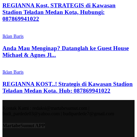
REGIANNA Kost, STRATEGIS di Kawasan
Stadion Teladan Medan Kota, Hubungi:
087869941022
Iklan Baris
Anda Mau Menginap? Datanglah ke Guest House
Michael & Agnes Jl...
Iklan Baris
REGIANNA KOST..! Strategis di Kawasan Stadion
Teladan Medan Kota. Hub: 087869941022
Kontak Kami : redaksi@martabesumut.com |
budi_pardede03@yahoo.com | budipardede7@gmail.com
MartabeSumut APP