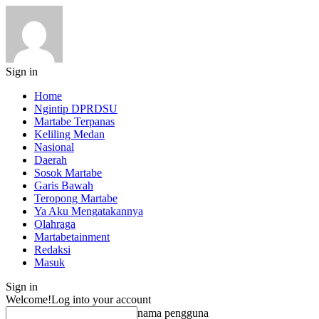
Sign in
Home
Ngintip DPRDSU
Martabe Terpanas
Keliling Medan
Nasional
Daerah
Sosok Martabe
Garis Bawah
Teropong Martabe
Ya Aku Mengatakannya
Olahraga
Martabetainment
Redaksi
Masuk
Sign in
Welcome!
Log into your account
nama pengguna