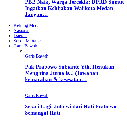
PBB Naik, Warga Tercekik: DPRD Sumut
Ingatkan Kebijakan Walikota Medan
Jangan…
Keliling Medan
Nasional
Daerah
Sosok Martabe
Garis Bawah
Garis Bawah
Pak Prabowo Subianto Yth, Hentikan
Menghina Jurnalis..! (Jawaban
kemarahan & kesesatan…
Garis Bawah
Sekali Lagi, Jokowi dari Hati Prabowo
Semangat Hati